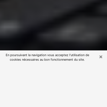
×
En poursuivant la navigation vous acceptez l'utilisation de
cookies nécessaires au bon fonctionnement du site.
Consultation avec une voyante
astrologue à Saint-Just-Saint-
Rambert (42170)
Par l’entremise de la voyance, vous pouvez de nos
jours découvrir les faits marquants de votre passé qui
vous étaient dissimulés. Loin d’être restrictive, elle
vous permet également de sonder les évènements