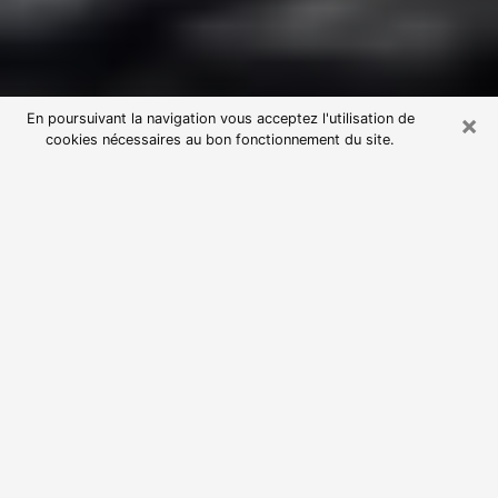
×
En poursuivant la navigation vous acceptez l'utilisation de
cookies nécessaires au bon fonctionnement du site.
Consultation avec une voyante
astrologue à Beaugency (45190)
Par l’entremise de la voyance, vous pouvez de nos
jours découvrir les faits marquants de votre passé qui
vous étaient dissimulés. Loin d’être restrictive, elle
vous permet également de sonder les évènements
actuels et futurs de votre existence. Cet avantage
qu’elle procure fait qu’un nombre en perpétuelle
croissance de personne se tourne vers cette pratique.
Toutefois, à l’instar de tous les domaines florissants,
dénicher la voyante idéale devient du fait de la
prolifération des voyantes véreuses un sacré casse-