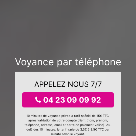
Voyance par téléphone
APPELEZ NOUS 7/7
04 23 09 09 92
10 minutes de voyance privée à tarif spécial de 15€ TTC,
après validation de votre compte client (nom, prénom,
téléphone, adresse, email et carte de paiement valide). Au-
delà des 10 minutes, le tarif varie de 3,5€ à 9,5€ TTC par
minute selon le voyant.