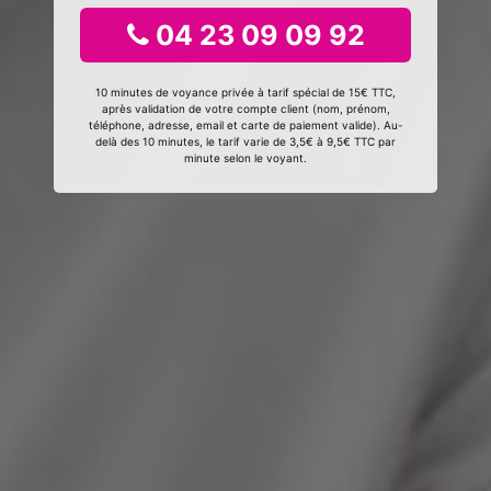
04 23 09 09 92
10 minutes de voyance privée à tarif spécial de 15€ TTC,
après validation de votre compte client (nom, prénom,
téléphone, adresse, email et carte de paiement valide). Au-
delà des 10 minutes, le tarif varie de 3,5€ à 9,5€ TTC par
minute selon le voyant.