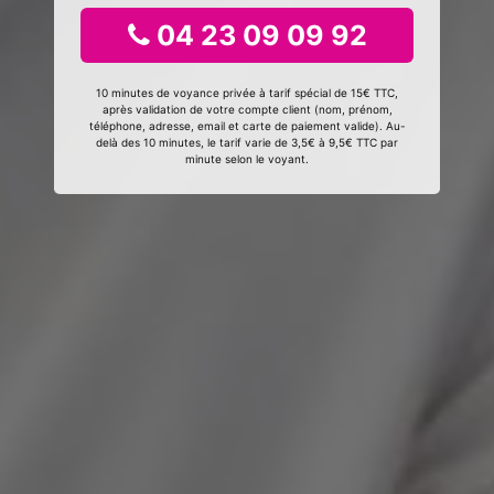
04 23 09 09 92
10 minutes de voyance privée à tarif spécial de 15€ TTC,
après validation de votre compte client (nom, prénom,
téléphone, adresse, email et carte de paiement valide). Au-
delà des 10 minutes, le tarif varie de 3,5€ à 9,5€ TTC par
minute selon le voyant.