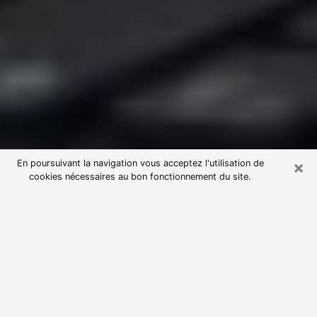
×
En poursuivant la navigation vous acceptez l'utilisation de
cookies nécessaires au bon fonctionnement du site.
Consultation avec une voyante
astrologue à Dombasle-sur-Meurthe
(54110)
Par l’entremise de la voyance, vous pouvez de nos
jours découvrir les faits marquants de votre passé qui
vous étaient dissimulés. Loin d’être restrictive, elle
vous permet également de sonder les évènements