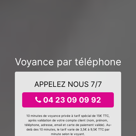
Voyance par téléphone
APPELEZ NOUS 7/7
04 23 09 09 92
10 minutes de voyance privée à tarif spécial de 15€ TTC,
après validation de votre compte client (nom, prénom,
téléphone, adresse, email et carte de paiement valide). Au-
delà des 10 minutes, le tarif varie de 3,5€ à 9,5€ TTC par
minute selon le voyant.