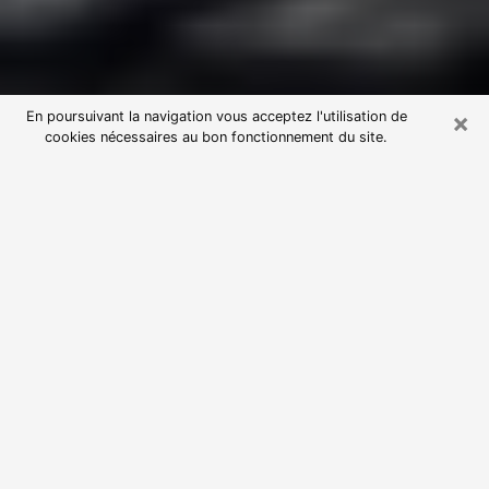
×
En poursuivant la navigation vous acceptez l'utilisation de
cookies nécessaires au bon fonctionnement du site.
Consultation avec une voyante
astrologue à Heillecourt (54180)
Par l’entremise de la voyance, vous pouvez de nos
jours découvrir les faits marquants de votre passé qui
vous étaient dissimulés. Loin d’être restrictive, elle
vous permet également de sonder les évènements
actuels et futurs de votre existence. Cet avantage
qu’elle procure fait qu’un nombre en perpétuelle
croissance de personne se tourne vers cette pratique.
Toutefois, à l’instar de tous les domaines florissants,
dénicher la voyante idéale devient du fait de la
prolifération des voyantes véreuses un sacré casse-