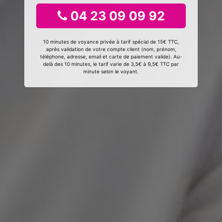
04 23 09 09 92
10 minutes de voyance privée à tarif spécial de 15€ TTC,
après validation de votre compte client (nom, prénom,
téléphone, adresse, email et carte de paiement valide). Au-
delà des 10 minutes, le tarif varie de 3,5€ à 9,5€ TTC par
minute selon le voyant.