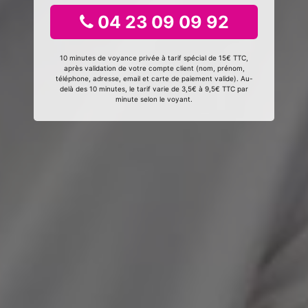
04 23 09 09 92
10 minutes de voyance privée à tarif spécial de 15€ TTC,
après validation de votre compte client (nom, prénom,
téléphone, adresse, email et carte de paiement valide). Au-
delà des 10 minutes, le tarif varie de 3,5€ à 9,5€ TTC par
minute selon le voyant.