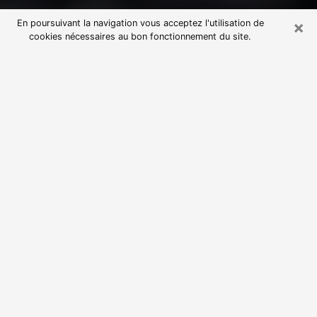
×
En poursuivant la navigation vous acceptez l'utilisation de
cookies nécessaires au bon fonctionnement du site.
Consultation avec une voyante
astrologue à Brech (56400)
Par l’entremise de la voyance, vous pouvez de nos
jours découvrir les faits marquants de votre passé qui
vous étaient dissimulés. Loin d’être restrictive, elle
vous permet également de sonder les évènements
actuels et futurs de votre existence. Cet avantage
qu’elle procure fait qu’un nombre en perpétuelle
croissance de personne se tourne vers cette pratique.
Toutefois, à l’instar de tous les domaines florissants,
dénicher la voyante idéale devient du fait de la
prolifération des voyantes véreuses un sacré casse-
tête. Les arts divinatoires n’étant pas à la portée de
tous, il serait bien avisé de se tourner vers une
voyante sérieuse capable de ressortir aisément les