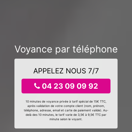
Voyance par téléphone
APPELEZ NOUS 7/7
04 23 09 09 92
10 minutes de voyance privée à tarif spécial de 15€ TTC,
après validation de votre compte client (nom, prénom,
téléphone, adresse, email et carte de paiement valide). Au-
delà des 10 minutes, le tarif varie de 3,5€ à 9,5€ TTC par
minute selon le voyant.