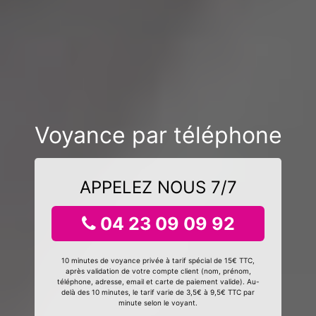
Voyance par téléphone
APPELEZ NOUS 7/7
04 23 09 09 92
10 minutes de voyance privée à tarif spécial de 15€ TTC,
après validation de votre compte client (nom, prénom,
téléphone, adresse, email et carte de paiement valide). Au-
delà des 10 minutes, le tarif varie de 3,5€ à 9,5€ TTC par
minute selon le voyant.