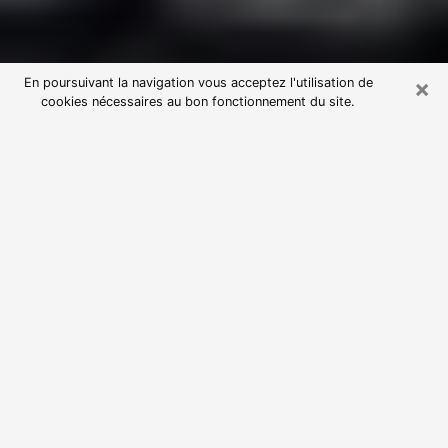
×
En poursuivant la navigation vous acceptez l'utilisation de
cookies nécessaires au bon fonctionnement du site.
Consultation avec une voyante
astrologue à Saint-Avé (56890)
Par l’entremise de la voyance, vous pouvez de nos
jours découvrir les faits marquants de votre passé qui
vous étaient dissimulés. Loin d’être restrictive, elle
vous permet également de sonder les évènements
actuels et futurs de votre existence. Cet avantage
qu’elle procure fait qu’un nombre en perpétuelle
croissance de personne se tourne vers cette pratique.
Toutefois, à l’instar de tous les domaines florissants,
dénicher la voyante idéale devient du fait de la
prolifération des voyantes véreuses un sacré casse-
tête. Les arts divinatoires n’étant pas à la portée de