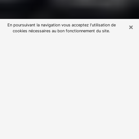
×
En poursuivant la navigation vous acceptez l'utilisation de
cookies nécessaires au bon fonctionnement du site.
Consultation avec une voyante
astrologue à Arques (62510)
Par l’entremise de la voyance, vous pouvez de nos
jours découvrir les faits marquants de votre passé qui
vous étaient dissimulés. Loin d’être restrictive, elle
vous permet également de sonder les évènements
actuels et futurs de votre existence. Cet avantage
qu’elle procure fait qu’un nombre en perpétuelle
croissance de personne se tourne vers cette pratique.
Toutefois, à l’instar de tous les domaines florissants,
dénicher la voyante idéale devient du fait de la
prolifération des voyantes véreuses un sacré casse-
tête. Les arts divinatoires n’étant pas à la portée de