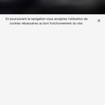
×
En poursuivant la navigation vous acceptez l'utilisation de
cookies nécessaires au bon fonctionnement du site.
Consultation avec une voyante
astrologue à Étaples (62630)
Par l’entremise de la voyance, vous pouvez de nos
jours découvrir les faits marquants de votre passé qui
vous étaient dissimulés. Loin d’être restrictive, elle
vous permet également de sonder les évènements
actuels et futurs de votre existence. Cet avantage
qu’elle procure fait qu’un nombre en perpétuelle
croissance de personne se tourne vers cette pratique.
Toutefois, à l’instar de tous les domaines florissants,
dénicher la voyante idéale devient du fait de la
prolifération des voyantes véreuses un sacré casse-
tête. Les arts divinatoires n’étant pas à la portée de