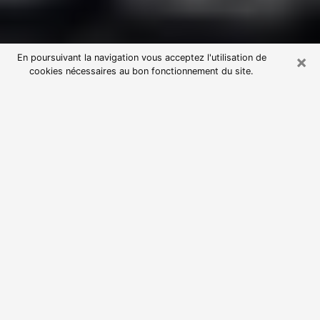
×
En poursuivant la navigation vous acceptez l'utilisation de
cookies nécessaires au bon fonctionnement du site.
Consultation avec une voyante
astrologue au Portel (62480)
Par l’entremise de la voyance, vous pouvez de nos
jours découvrir les faits marquants de votre passé qui
vous étaient dissimulés. Loin d’être restrictive, elle
vous permet également de sonder les évènements
actuels et futurs de votre existence. Cet avantage
qu’elle procure fait qu’un nombre en perpétuelle
croissance de personne se tourne vers cette pratique.
Toutefois, à l’instar de tous les domaines florissants,
dénicher la voyante idéale devient du fait de la
prolifération des voyantes véreuses un sacré casse-
tête. Les arts divinatoires n’étant pas à la portée de