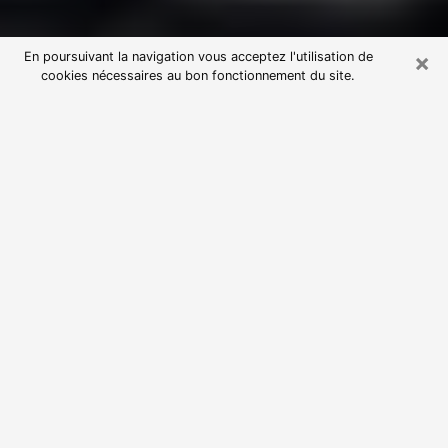
×
En poursuivant la navigation vous acceptez l'utilisation de
cookies nécessaires au bon fonctionnement du site.
Consultation avec une voyante
astrologue à Lens (62300)
Par l’entremise de la voyance, vous pouvez de nos
jours découvrir les faits marquants de votre passé qui
vous étaient dissimulés. Loin d’être restrictive, elle
vous permet également de sonder les évènements
actuels et futurs de votre existence. Cet avantage
qu’elle procure fait qu’un nombre en perpétuelle
croissance de personne se tourne vers cette pratique.
Toutefois, à l’instar de tous les domaines florissants,
dénicher la voyante idéale devient du fait de la
prolifération des voyantes véreuses un sacré casse-
tête. Les arts divinatoires n’étant pas à la portée de
tous, il serait bien avisé de se tourner vers une