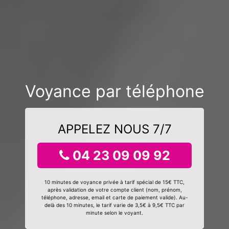
Voyance par téléphone
APPELEZ NOUS 7/7
04 23 09 09 92
10 minutes de voyance privée à tarif spécial de 15€ TTC,
après validation de votre compte client (nom, prénom,
téléphone, adresse, email et carte de paiement valide). Au-
delà des 10 minutes, le tarif varie de 3,5€ à 9,5€ TTC par
minute selon le voyant.