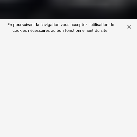
×
En poursuivant la navigation vous acceptez l'utilisation de
cookies nécessaires au bon fonctionnement du site.
Consultation avec une voyante
astrologue à Outreau (62230)
Par l’entremise de la voyance, vous pouvez de nos
jours découvrir les faits marquants de votre passé qui
vous étaient dissimulés. Loin d’être restrictive, elle
vous permet également de sonder les évènements
actuels et futurs de votre existence. Cet avantage
qu’elle procure fait qu’un nombre en perpétuelle
croissance de personne se tourne vers cette pratique.
Toutefois, à l’instar de tous les domaines florissants,
dénicher la voyante idéale devient du fait de la
prolifération des voyantes véreuses un sacré casse-
tête. Les arts divinatoires n’étant pas à la portée de