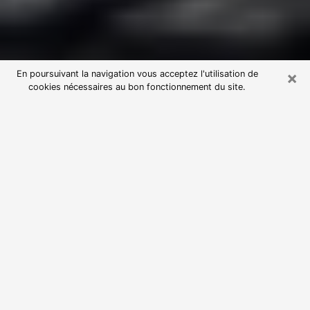
×
En poursuivant la navigation vous acceptez l'utilisation de
cookies nécessaires au bon fonctionnement du site.
Consultation avec une voyante
astrologue à Rouvroy (62320)
Par l’entremise de la voyance, vous pouvez de nos
jours découvrir les faits marquants de votre passé qui
vous étaient dissimulés. Loin d’être restrictive, elle
vous permet également de sonder les évènements
actuels et futurs de votre existence. Cet avantage
qu’elle procure fait qu’un nombre en perpétuelle
croissance de personne se tourne vers cette pratique.
Toutefois, à l’instar de tous les domaines florissants,
dénicher la voyante idéale devient du fait de la
prolifération des voyantes véreuses un sacré casse-