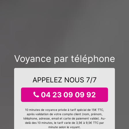
Voyance par téléphone
APPELEZ NOUS 7/7
04 23 09 09 92
10 minutes de voyance privée à tarif spécial de 15€ TTC,
après validation de votre compte client (nom, prénom,
téléphone, adresse, email et carte de paiement valide). Au-
delà des 10 minutes, le tarif varie de 3,5€ à 9,5€ TTC par
minute selon le voyant.