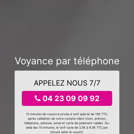
Voyance par téléphone
APPELEZ NOUS 7/7
04 23 09 09 92
10 minutes de voyance privée à tarif spécial de 15€ TTC,
après validation de votre compte client (nom, prénom,
téléphone, adresse, email et carte de paiement valide). Au-
delà des 10 minutes, le tarif varie de 3,5€ à 9,5€ TTC par
minute selon le voyant.