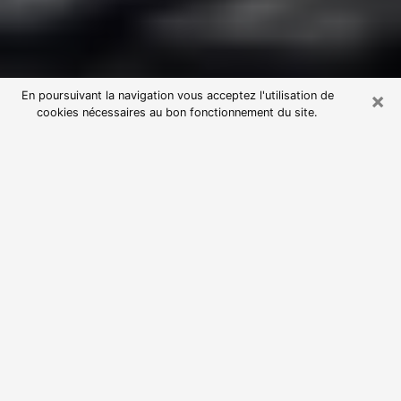
×
En poursuivant la navigation vous acceptez l'utilisation de
cookies nécessaires au bon fonctionnement du site.
Consultation avec une voyante
astrologue à Cabestany (66330)
Par l’entremise de la voyance, vous pouvez de nos
jours découvrir les faits marquants de votre passé qui
vous étaient dissimulés. Loin d’être restrictive, elle
vous permet également de sonder les évènements
actuels et futurs de votre existence. Cet avantage
qu’elle procure fait qu’un nombre en perpétuelle
croissance de personne se tourne vers cette pratique.
Toutefois, à l’instar de tous les domaines florissants,
dénicher la voyante idéale devient du fait de la
prolifération des voyantes véreuses un sacré casse-