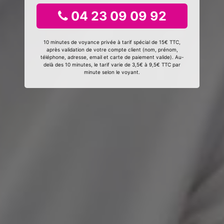
04 23 09 09 92
10 minutes de voyance privée à tarif spécial de 15€ TTC,
après validation de votre compte client (nom, prénom,
téléphone, adresse, email et carte de paiement valide). Au-
delà des 10 minutes, le tarif varie de 3,5€ à 9,5€ TTC par
minute selon le voyant.