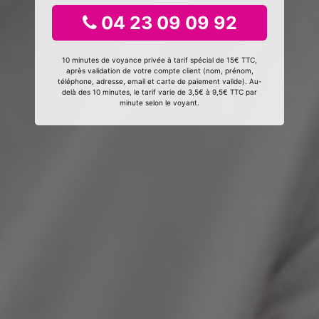
04 23 09 09 92
10 minutes de voyance privée à tarif spécial de 15€ TTC,
après validation de votre compte client (nom, prénom,
téléphone, adresse, email et carte de paiement valide). Au-
delà des 10 minutes, le tarif varie de 3,5€ à 9,5€ TTC par
minute selon le voyant.