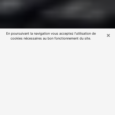
×
En poursuivant la navigation vous acceptez l'utilisation de
cookies nécessaires au bon fonctionnement du site.
Consultation avec une voyante
astrologue à Saint-Vallier (71230)
Par l’entremise de la voyance, vous pouvez de nos
jours découvrir les faits marquants de votre passé qui
vous étaient dissimulés. Loin d’être restrictive, elle
vous permet également de sonder les évènements
actuels et futurs de votre existence. Cet avantage
qu’elle procure fait qu’un nombre en perpétuelle
croissance de personne se tourne vers cette pratique.
Toutefois, à l’instar de tous les domaines florissants,
dénicher la voyante idéale devient du fait de la