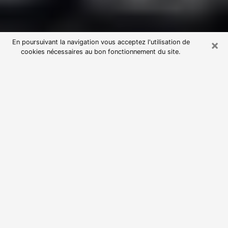
×
En poursuivant la navigation vous acceptez l'utilisation de
cookies nécessaires au bon fonctionnement du site.
Consultation avec une voyante
astrologue à Coulaines (72190)
Par l’entremise de la voyance, vous pouvez de nos
jours découvrir les faits marquants de votre passé qui
vous étaient dissimulés. Loin d’être restrictive, elle
vous permet également de sonder les évènements
actuels et futurs de votre existence. Cet avantage
qu’elle procure fait qu’un nombre en perpétuelle
croissance de personne se tourne vers cette pratique.
Toutefois, à l’instar de tous les domaines florissants,
dénicher la voyante idéale devient du fait de la
prolifération des voyantes véreuses un sacré casse-
tête. Les arts divinatoires n’étant pas à la portée de