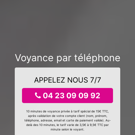
Voyance par téléphone
APPELEZ NOUS 7/7
04 23 09 09 92
10 minutes de voyance privée à tarif spécial de 15€ TTC,
après validation de votre compte client (nom, prénom,
téléphone, adresse, email et carte de paiement valide). Au-
delà des 10 minutes, le tarif varie de 3,5€ à 9,5€ TTC par
minute selon le voyant.