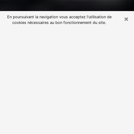
×
En poursuivant la navigation vous acceptez l'utilisation de
cookies nécessaires au bon fonctionnement du site.
Consultation avec une voyante
astrologue à Cognin (73160)
Par l’entremise de la voyance, vous pouvez de nos
jours découvrir les faits marquants de votre passé qui
vous étaient dissimulés. Loin d’être restrictive, elle
vous permet également de sonder les évènements
actuels et futurs de votre existence. Cet avantage
qu’elle procure fait qu’un nombre en perpétuelle
croissance de personne se tourne vers cette pratique.
Toutefois, à l’instar de tous les domaines florissants,
dénicher la voyante idéale devient du fait de la
prolifération des voyantes véreuses un sacré casse-
tête. Les arts divinatoires n’étant pas à la portée de
tous, il serait bien avisé de se tourner vers une