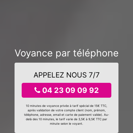
Voyance par téléphone
APPELEZ NOUS 7/7
04 23 09 09 92
10 minutes de voyance privée à tarif spécial de 15€ TTC,
après validation de votre compte client (nom, prénom,
téléphone, adresse, email et carte de paiement valide). Au-
delà des 10 minutes, le tarif varie de 3,5€ à 9,5€ TTC par
minute selon le voyant.