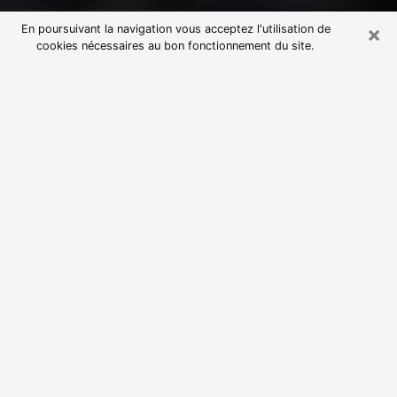
×
En poursuivant la navigation vous acceptez l'utilisation de
cookies nécessaires au bon fonctionnement du site.
Consultation avec une voyante
astrologue à Ugine (73400)
Par l’entremise de la voyance, vous pouvez de nos
jours découvrir les faits marquants de votre passé qui
vous étaient dissimulés. Loin d’être restrictive, elle
vous permet également de sonder les évènements
actuels et futurs de votre existence. Cet avantage
qu’elle procure fait qu’un nombre en perpétuelle
croissance de personne se tourne vers cette pratique.
Toutefois, à l’instar de tous les domaines florissants,
dénicher la voyante idéale devient du fait de la
prolifération des voyantes véreuses un sacré casse-
tête. Les arts divinatoires n’étant pas à la portée de
tous, il serait bien avisé de se tourner vers une
voyante sérieuse capable de ressortir aisément les