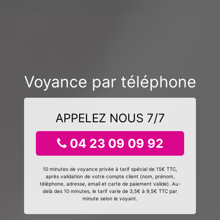
Voyance par téléphone
APPELEZ NOUS 7/7
04 23 09 09 92
10 minutes de voyance privée à tarif spécial de 15€ TTC,
après validation de votre compte client (nom, prénom,
téléphone, adresse, email et carte de paiement valide). Au-
delà des 10 minutes, le tarif varie de 3,5€ à 9,5€ TTC par
minute selon le voyant.