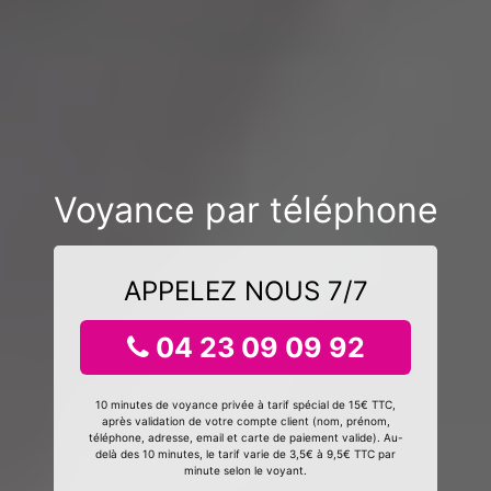
Voyance par téléphone
APPELEZ NOUS 7/7
04 23 09 09 92
10 minutes de voyance privée à tarif spécial de 15€ TTC,
après validation de votre compte client (nom, prénom,
téléphone, adresse, email et carte de paiement valide). Au-
delà des 10 minutes, le tarif varie de 3,5€ à 9,5€ TTC par
minute selon le voyant.