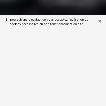
×
En poursuivant la navigation vous acceptez l'utilisation de
cookies nécessaires au bon fonctionnement du site.
Consultation avec une voyante
astrologue à Bonsecours (76240)
Par l’entremise de la voyance, vous pouvez de nos
jours découvrir les faits marquants de votre passé qui
vous étaient dissimulés. Loin d’être restrictive, elle
vous permet également de sonder les évènements
actuels et futurs de votre existence. Cet avantage
qu’elle procure fait qu’un nombre en perpétuelle
croissance de personne se tourne vers cette pratique.
Toutefois, à l’instar de tous les domaines florissants,
dénicher la voyante idéale devient du fait de la
prolifération des voyantes véreuses un sacré casse-
tête. Les arts divinatoires n’étant pas à la portée de