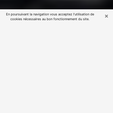
×
En poursuivant la navigation vous acceptez l'utilisation de
cookies nécessaires au bon fonctionnement du site.
Consultation avec une voyante
astrologue à Elbeuf (76500)
Par l’entremise de la voyance, vous pouvez de nos
jours découvrir les faits marquants de votre passé qui
vous étaient dissimulés. Loin d’être restrictive, elle
vous permet également de sonder les évènements
actuels et futurs de votre existence. Cet avantage
qu’elle procure fait qu’un nombre en perpétuelle
croissance de personne se tourne vers cette pratique.
Toutefois, à l’instar de tous les domaines florissants,
dénicher la voyante idéale devient du fait de la
prolifération des voyantes véreuses un sacré casse-
tête. Les arts divinatoires n’étant pas à la portée de
tous, il serait bien avisé de se tourner vers une