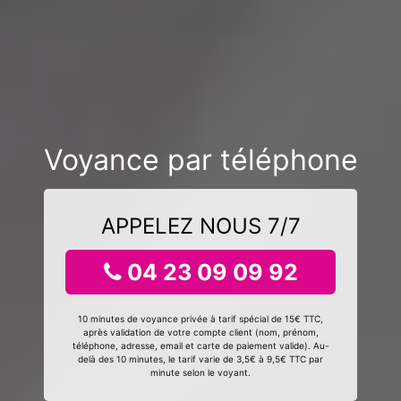
Voyance par téléphone
APPELEZ NOUS 7/7
04 23 09 09 92
10 minutes de voyance privée à tarif spécial de 15€ TTC,
après validation de votre compte client (nom, prénom,
téléphone, adresse, email et carte de paiement valide). Au-
delà des 10 minutes, le tarif varie de 3,5€ à 9,5€ TTC par
minute selon le voyant.