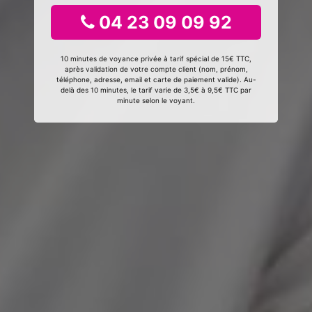
04 23 09 09 92
10 minutes de voyance privée à tarif spécial de 15€ TTC,
après validation de votre compte client (nom, prénom,
téléphone, adresse, email et carte de paiement valide). Au-
delà des 10 minutes, le tarif varie de 3,5€ à 9,5€ TTC par
minute selon le voyant.