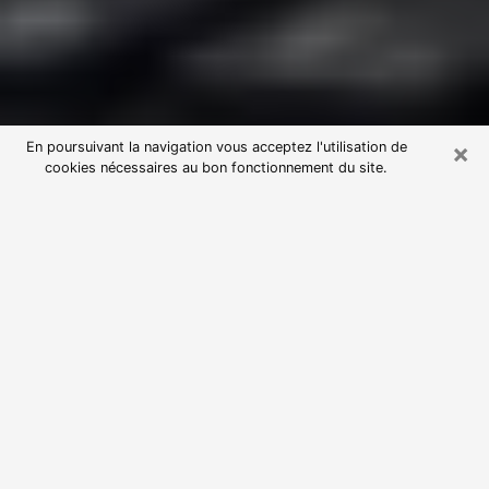
×
En poursuivant la navigation vous acceptez l'utilisation de
cookies nécessaires au bon fonctionnement du site.
Consultation avec une voyante
astrologue à Gournay-en-Bray
(76220)
Par l’entremise de la voyance, vous pouvez de nos
jours découvrir les faits marquants de votre passé qui
vous étaient dissimulés. Loin d’être restrictive, elle
vous permet également de sonder les évènements
actuels et futurs de votre existence. Cet avantage
qu’elle procure fait qu’un nombre en perpétuelle
croissance de personne se tourne vers cette pratique.
Toutefois, à l’instar de tous les domaines florissants,