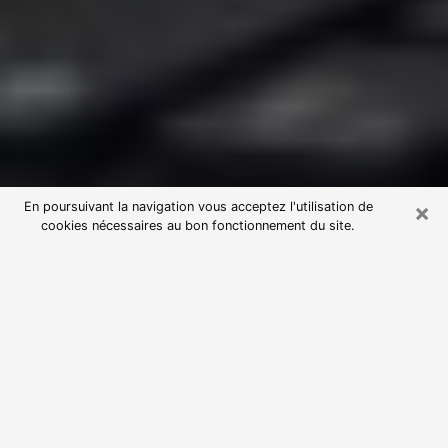
×
En poursuivant la navigation vous acceptez l'utilisation de
cookies nécessaires au bon fonctionnement du site.
Consultation avec une voyante
astrologue à Notre-Dame-de-
Bondeville (76960)
Par l’entremise de la voyance, vous pouvez de nos
jours découvrir les faits marquants de votre passé qui
vous étaient dissimulés. Loin d’être restrictive, elle
vous permet également de sonder les évènements
actuels et futurs de votre existence. Cet avantage