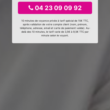
04 23 09 09 92
10 minutes de voyance privée à tarif spécial de 15€ TTC,
après validation de votre compte client (nom, prénom,
téléphone, adresse, email et carte de paiement valide). Au-
delà des 10 minutes, le tarif varie de 3,5€ à 9,5€ TTC par
minute selon le voyant.