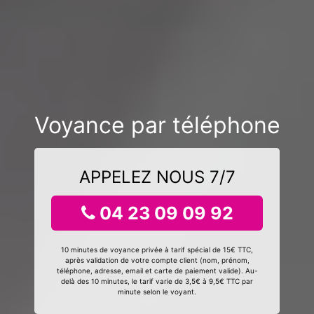
Voyance par téléphone
APPELEZ NOUS 7/7
04 23 09 09 92
10 minutes de voyance privée à tarif spécial de 15€ TTC,
après validation de votre compte client (nom, prénom,
téléphone, adresse, email et carte de paiement valide). Au-
delà des 10 minutes, le tarif varie de 3,5€ à 9,5€ TTC par
minute selon le voyant.