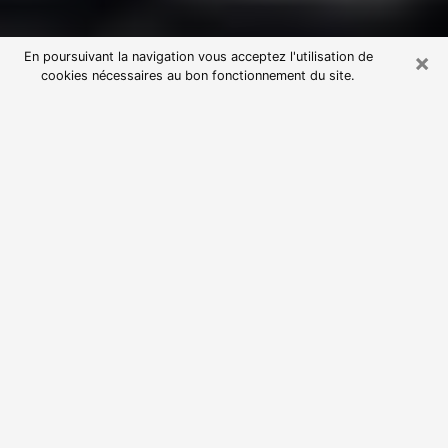
×
En poursuivant la navigation vous acceptez l'utilisation de
cookies nécessaires au bon fonctionnement du site.
Consultation avec une voyante
astrologue à Valence (82400)
Par l’entremise de la voyance, vous pouvez de nos
jours découvrir les faits marquants de votre passé qui
vous étaient dissimulés. Loin d’être restrictive, elle
vous permet également de sonder les évènements
actuels et futurs de votre existence. Cet avantage
qu’elle procure fait qu’un nombre en perpétuelle
croissance de personne se tourne vers cette pratique.
Toutefois, à l’instar de tous les domaines florissants,
dénicher la voyante idéale devient du fait de la
prolifération des voyantes véreuses un sacré casse-
tête. Les arts divinatoires n’étant pas à la portée de
tous, il serait bien avisé de se tourner vers une