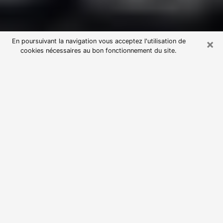
×
En poursuivant la navigation vous acceptez l'utilisation de
cookies nécessaires au bon fonctionnement du site.
Consultation avec une voyante
astrologue à Carmaux (81400)
Par l’entremise de la voyance, vous pouvez de nos
jours découvrir les faits marquants de votre passé qui
vous étaient dissimulés. Loin d’être restrictive, elle
vous permet également de sonder les évènements
actuels et futurs de votre existence. Cet avantage
qu’elle procure fait qu’un nombre en perpétuelle
croissance de personne se tourne vers cette pratique.
Toutefois, à l’instar de tous les domaines florissants,
dénicher la voyante idéale devient du fait de la
prolifération des voyantes véreuses un sacré casse-
tête. Les arts divinatoires n’étant pas à la portée de