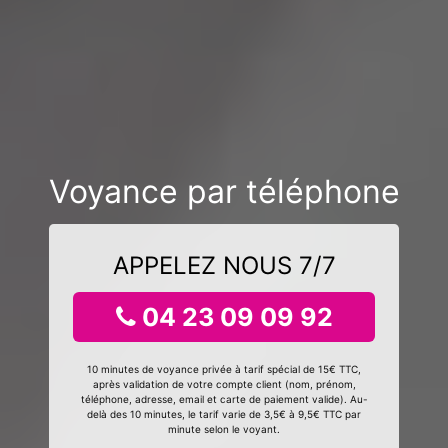
Voyance par téléphone
APPELEZ NOUS 7/7
04 23 09 09 92
10 minutes de voyance privée à tarif spécial de 15€ TTC,
après validation de votre compte client (nom, prénom,
téléphone, adresse, email et carte de paiement valide). Au-
delà des 10 minutes, le tarif varie de 3,5€ à 9,5€ TTC par
minute selon le voyant.