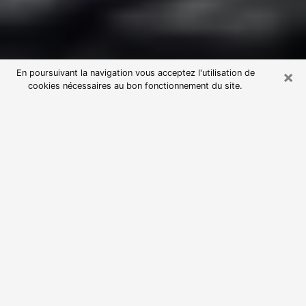
×
En poursuivant la navigation vous acceptez l'utilisation de
cookies nécessaires au bon fonctionnement du site.
Consultation avec une voyante
astrologue à Saint-Sulpice (81370)
Par l’entremise de la voyance, vous pouvez de nos
jours découvrir les faits marquants de votre passé qui
vous étaient dissimulés. Loin d’être restrictive, elle
vous permet également de sonder les évènements
actuels et futurs de votre existence. Cet avantage
qu’elle procure fait qu’un nombre en perpétuelle
croissance de personne se tourne vers cette pratique.
Toutefois, à l’instar de tous les domaines florissants,
dénicher la voyante idéale devient du fait de la
prolifération des voyantes véreuses un sacré casse-