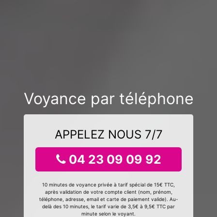
Voyance par téléphone
APPELEZ NOUS 7/7
04 23 09 09 92
10 minutes de voyance privée à tarif spécial de 15€ TTC,
après validation de votre compte client (nom, prénom,
téléphone, adresse, email et carte de paiement valide). Au-
delà des 10 minutes, le tarif varie de 3,5€ à 9,5€ TTC par
minute selon le voyant.