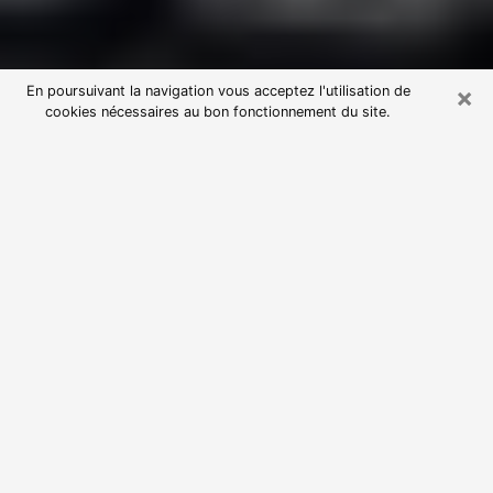
×
En poursuivant la navigation vous acceptez l'utilisation de
cookies nécessaires au bon fonctionnement du site.
Consultation avec une voyante
astrologue à Beaucourt (90500)
Par l’entremise de la voyance, vous pouvez de nos
jours découvrir les faits marquants de votre passé qui
vous étaient dissimulés. Loin d’être restrictive, elle
vous permet également de sonder les évènements
actuels et futurs de votre existence. Cet avantage
qu’elle procure fait qu’un nombre en perpétuelle
croissance de personne se tourne vers cette pratique.
Toutefois, à l’instar de tous les domaines florissants,
dénicher la voyante idéale devient du fait de la
prolifération des voyantes véreuses un sacré casse-
tête. Les arts divinatoires n’étant pas à la portée de