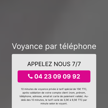
Voyance par téléphone
APPELEZ NOUS 7/7
04 23 09 09 92
10 minutes de voyance privée à tarif spécial de 15€ TTC,
après validation de votre compte client (nom, prénom,
téléphone, adresse, email et carte de paiement valide). Au-
delà des 10 minutes, le tarif varie de 3,5€ à 9,5€ TTC par
minute selon le voyant.