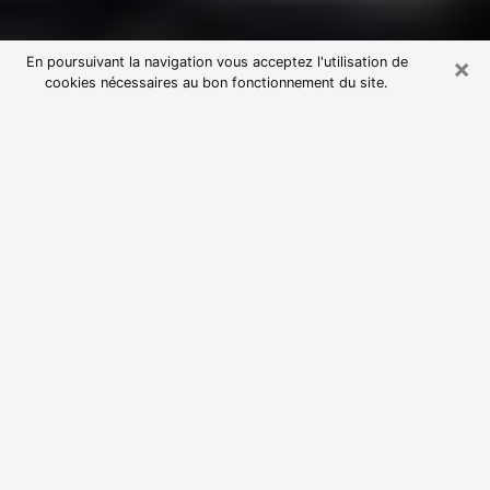
×
En poursuivant la navigation vous acceptez l'utilisation de
cookies nécessaires au bon fonctionnement du site.
Consultation avec une voyante
astrologue à Ermont (95120)
Par l’entremise de la voyance, vous pouvez de nos
jours découvrir les faits marquants de votre passé qui
vous étaient dissimulés. Loin d’être restrictive, elle
vous permet également de sonder les évènements
actuels et futurs de votre existence. Cet avantage
qu’elle procure fait qu’un nombre en perpétuelle
croissance de personne se tourne vers cette pratique.
Toutefois, à l’instar de tous les domaines florissants,
dénicher la voyante idéale devient du fait de la
prolifération des voyantes véreuses un sacré casse-
tête. Les arts divinatoires n’étant pas à la portée de
tous, il serait bien avisé de se tourner vers une