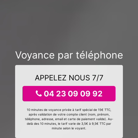
Voyance par téléphone
APPELEZ NOUS 7/7
04 23 09 09 92
10 minutes de voyance privée à tarif spécial de 15€ TTC,
après validation de votre compte client (nom, prénom,
téléphone, adresse, email et carte de paiement valide). Au-
delà des 10 minutes, le tarif varie de 3,5€ à 9,5€ TTC par
minute selon le voyant.