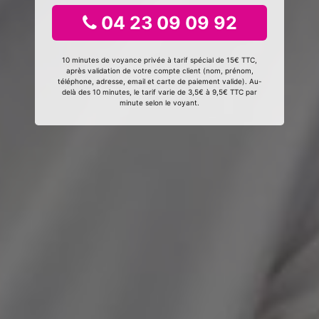
04 23 09 09 92
10 minutes de voyance privée à tarif spécial de 15€ TTC,
après validation de votre compte client (nom, prénom,
téléphone, adresse, email et carte de paiement valide). Au-
delà des 10 minutes, le tarif varie de 3,5€ à 9,5€ TTC par
minute selon le voyant.