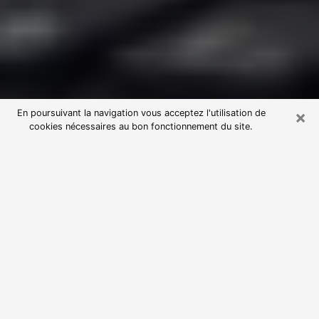
×
En poursuivant la navigation vous acceptez l'utilisation de
cookies nécessaires au bon fonctionnement du site.
Consultation avec une voyante
astrologue à Saint-Leu-la-Forêt
(95320)
Par l’entremise de la voyance, vous pouvez de nos
jours découvrir les faits marquants de votre passé qui
vous étaient dissimulés. Loin d’être restrictive, elle
vous permet également de sonder les évènements
actuels et futurs de votre existence. Cet avantage
qu’elle procure fait qu’un nombre en perpétuelle
croissance de personne se tourne vers cette pratique.