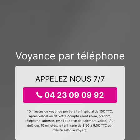
Voyance par téléphone
APPELEZ NOUS 7/7
04 23 09 09 92
10 minutes de voyance privée à tarif spécial de 15€ TTC,
après validation de votre compte client (nom, prénom,
téléphone, adresse, email et carte de paiement valide). Au-
delà des 10 minutes, le tarif varie de 3,5€ à 9,5€ TTC par
minute selon le voyant.