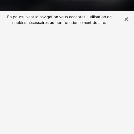
×
En poursuivant la navigation vous acceptez l'utilisation de
cookies nécessaires au bon fonctionnement du site.
Consultation avec une voyante
astrologue à Vauréal (95490)
Par l’entremise de la voyance, vous pouvez de nos
jours découvrir les faits marquants de votre passé qui
vous étaient dissimulés. Loin d’être restrictive, elle
vous permet également de sonder les évènements
actuels et futurs de votre existence. Cet avantage
qu’elle procure fait qu’un nombre en perpétuelle
croissance de personne se tourne vers cette pratique.
Toutefois, à l’instar de tous les domaines florissants,
dénicher la voyante idéale devient du fait de la
prolifération des voyantes véreuses un sacré casse-
tête. Les arts divinatoires n’étant pas à la portée de
tous, il serait bien avisé de se tourner vers une