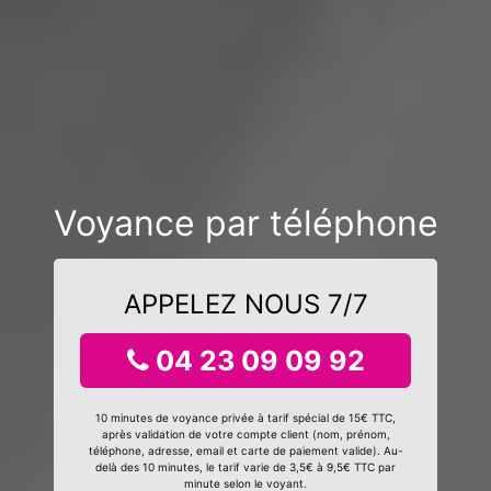
Voyance par téléphone
APPELEZ NOUS 7/7
04 23 09 09 92
10 minutes de voyance privée à tarif spécial de 15€ TTC,
après validation de votre compte client (nom, prénom,
téléphone, adresse, email et carte de paiement valide). Au-
delà des 10 minutes, le tarif varie de 3,5€ à 9,5€ TTC par
minute selon le voyant.