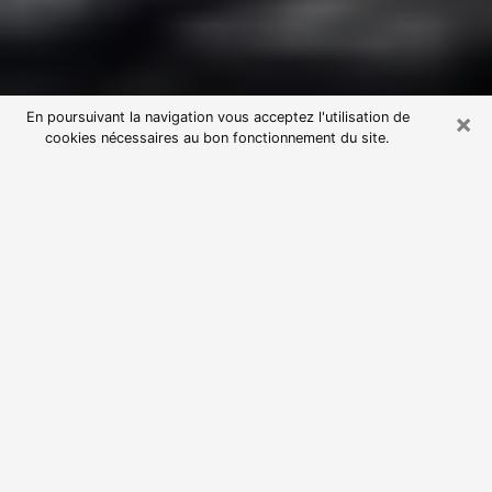
×
En poursuivant la navigation vous acceptez l'utilisation de
cookies nécessaires au bon fonctionnement du site.
Consultation avec une voyante
astrologue à Villiers-le-Bel (95400)
Par l’entremise de la voyance, vous pouvez de nos
jours découvrir les faits marquants de votre passé qui
vous étaient dissimulés. Loin d’être restrictive, elle
vous permet également de sonder les évènements
actuels et futurs de votre existence. Cet avantage
qu’elle procure fait qu’un nombre en perpétuelle
croissance de personne se tourne vers cette pratique.
Toutefois, à l’instar de tous les domaines florissants,
dénicher la voyante idéale devient du fait de la
prolifération des voyantes véreuses un sacré casse-