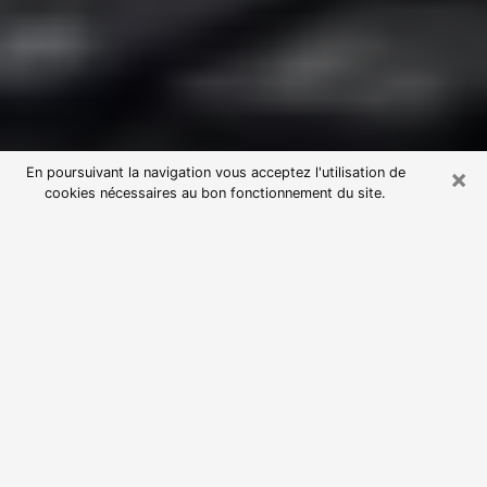
×
En poursuivant la navigation vous acceptez l'utilisation de
cookies nécessaires au bon fonctionnement du site.
Consultation avec une voyante
astrologue à L'Isle-sur-la-Sorgue
(84800)
Par l’entremise de la voyance, vous pouvez de nos
jours découvrir les faits marquants de votre passé qui
vous étaient dissimulés. Loin d’être restrictive, elle
vous permet également de sonder les évènements
actuels et futurs de votre existence. Cet avantage
qu’elle procure fait qu’un nombre en perpétuelle
croissance de personne se tourne vers cette pratique.