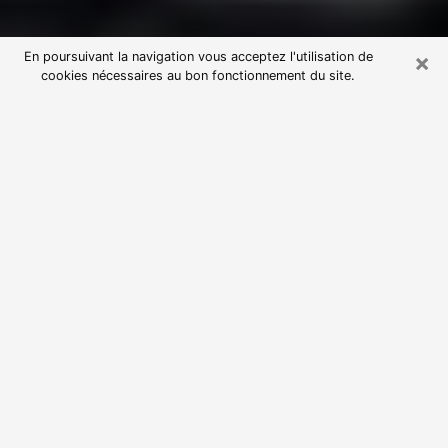
×
En poursuivant la navigation vous acceptez l'utilisation de
cookies nécessaires au bon fonctionnement du site.
Consultation avec une voyante
astrologue à Pertuis (84120)
Par l’entremise de la voyance, vous pouvez de nos
jours découvrir les faits marquants de votre passé qui
vous étaient dissimulés. Loin d’être restrictive, elle
vous permet également de sonder les évènements
actuels et futurs de votre existence. Cet avantage
qu’elle procure fait qu’un nombre en perpétuelle
croissance de personne se tourne vers cette pratique.
Toutefois, à l’instar de tous les domaines florissants,
dénicher la voyante idéale devient du fait de la
prolifération des voyantes véreuses un sacré casse-
tête. Les arts divinatoires n’étant pas à la portée de
tous, il serait bien avisé de se tourner vers une