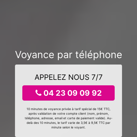
Voyance par téléphone
APPELEZ NOUS 7/7
04 23 09 09 92
10 minutes de voyance privée à tarif spécial de 15€ TTC,
après validation de votre compte client (nom, prénom,
téléphone, adresse, email et carte de paiement valide). Au-
delà des 10 minutes, le tarif varie de 3,5€ à 9,5€ TTC par
minute selon le voyant.