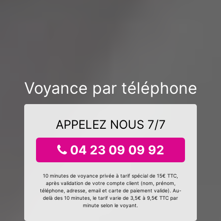
Voyance par téléphone
APPELEZ NOUS 7/7
04 23 09 09 92
10 minutes de voyance privée à tarif spécial de 15€ TTC,
après validation de votre compte client (nom, prénom,
téléphone, adresse, email et carte de paiement valide). Au-
delà des 10 minutes, le tarif varie de 3,5€ à 9,5€ TTC par
minute selon le voyant.