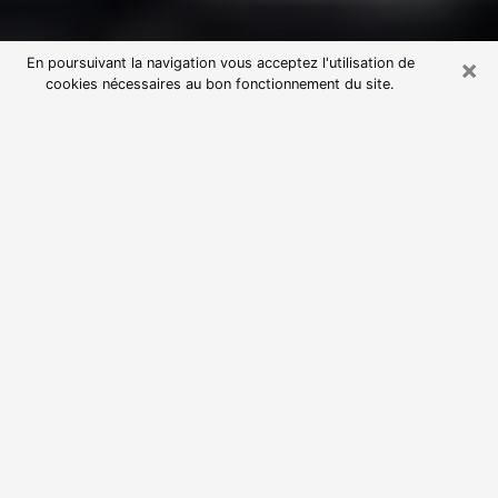
×
En poursuivant la navigation vous acceptez l'utilisation de
cookies nécessaires au bon fonctionnement du site.
Consultation avec une voyante
astrologue à Loudun (86200)
Par l’entremise de la voyance, vous pouvez de nos
jours découvrir les faits marquants de votre passé qui
vous étaient dissimulés. Loin d’être restrictive, elle
vous permet également de sonder les évènements
actuels et futurs de votre existence. Cet avantage
qu’elle procure fait qu’un nombre en perpétuelle
croissance de personne se tourne vers cette pratique.
Toutefois, à l’instar de tous les domaines florissants,
dénicher la voyante idéale devient du fait de la
prolifération des voyantes véreuses un sacré casse-
tête. Les arts divinatoires n’étant pas à la portée de
tous, il serait bien avisé de se tourner vers une