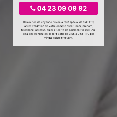
04 23 09 09 92
10 minutes de voyance privée à tarif spécial de 15€ TTC,
après validation de votre compte client (nom, prénom,
téléphone, adresse, email et carte de paiement valide). Au-
delà des 10 minutes, le tarif varie de 3,5€ à 9,5€ TTC par
minute selon le voyant.