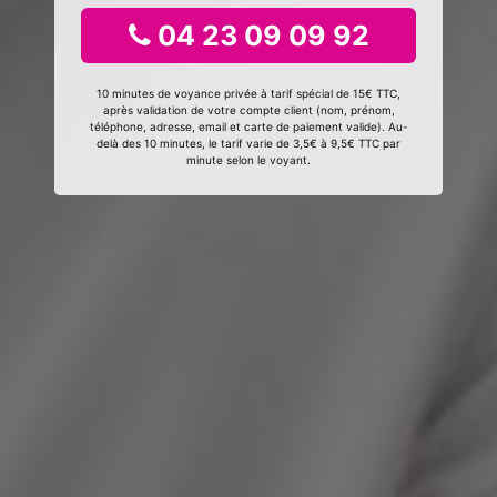
04 23 09 09 92
10 minutes de voyance privée à tarif spécial de 15€ TTC,
après validation de votre compte client (nom, prénom,
téléphone, adresse, email et carte de paiement valide). Au-
delà des 10 minutes, le tarif varie de 3,5€ à 9,5€ TTC par
minute selon le voyant.