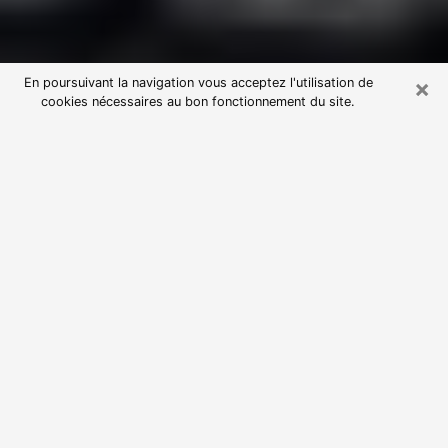
×
En poursuivant la navigation vous acceptez l'utilisation de
cookies nécessaires au bon fonctionnement du site.
Consultation avec une voyante
astrologue à Élancourt (78990)
Par l’entremise de la voyance, vous pouvez de nos
jours découvrir les faits marquants de votre passé qui
vous étaient dissimulés. Loin d’être restrictive, elle
vous permet également de sonder les évènements
actuels et futurs de votre existence. Cet avantage
qu’elle procure fait qu’un nombre en perpétuelle
croissance de personne se tourne vers cette pratique.
Toutefois, à l’instar de tous les domaines florissants,
dénicher la voyante idéale devient du fait de la
prolifération des voyantes véreuses un sacré casse-
tête. Les arts divinatoires n’étant pas à la portée de