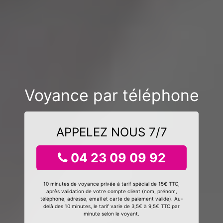
Voyance par téléphone
APPELEZ NOUS 7/7
04 23 09 09 92
10 minutes de voyance privée à tarif spécial de 15€ TTC,
après validation de votre compte client (nom, prénom,
téléphone, adresse, email et carte de paiement valide). Au-
delà des 10 minutes, le tarif varie de 3,5€ à 9,5€ TTC par
minute selon le voyant.