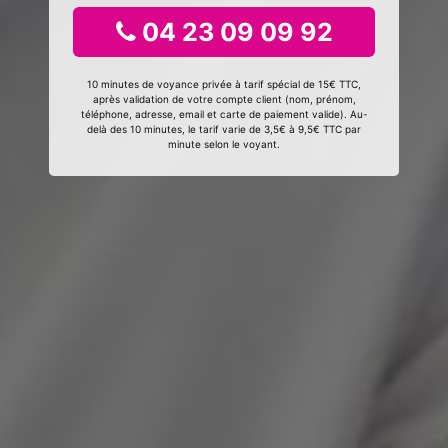
04 23 09 09 92
10 minutes de voyance privée à tarif spécial de 15€ TTC,
après validation de votre compte client (nom, prénom,
téléphone, adresse, email et carte de paiement valide). Au-
delà des 10 minutes, le tarif varie de 3,5€ à 9,5€ TTC par
minute selon le voyant.