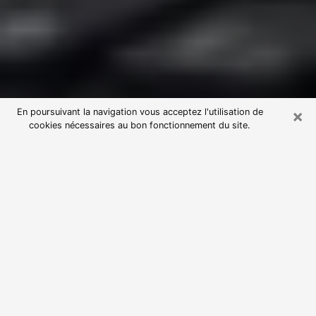
×
En poursuivant la navigation vous acceptez l'utilisation de
cookies nécessaires au bon fonctionnement du site.
Consultation avec une voyante
astrologue au Perray-en-Yvelines
(78610)
Par l’entremise de la voyance, vous pouvez de nos
jours découvrir les faits marquants de votre passé qui
vous étaient dissimulés. Loin d’être restrictive, elle
vous permet également de sonder les évènements
actuels et futurs de votre existence. Cet avantage
qu’elle procure fait qu’un nombre en perpétuelle
croissance de personne se tourne vers cette pratique.