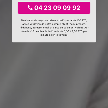
04 23 09 09 92
10 minutes de voyance privée à tarif spécial de 15€ TTC,
après validation de votre compte client (nom, prénom,
téléphone, adresse, email et carte de paiement valide). Au-
delà des 10 minutes, le tarif varie de 3,5€ à 9,5€ TTC par
minute selon le voyant.