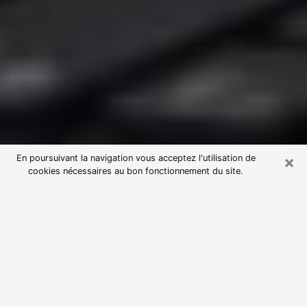
×
En poursuivant la navigation vous acceptez l'utilisation de
cookies nécessaires au bon fonctionnement du site.
Consultation avec une voyante
astrologue à Bohain-en-Vermandois
(02110)
Par l’entremise de la voyance, vous pouvez de nos
jours découvrir les faits marquants de votre passé qui
vous étaient dissimulés. Loin d’être restrictive, elle
vous permet également de sonder les évènements