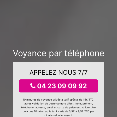
Voyance par téléphone
APPELEZ NOUS 7/7
04 23 09 09 92
10 minutes de voyance privée à tarif spécial de 15€ TTC,
après validation de votre compte client (nom, prénom,
téléphone, adresse, email et carte de paiement valide). Au-
delà des 10 minutes, le tarif varie de 3,5€ à 9,5€ TTC par
minute selon le voyant.