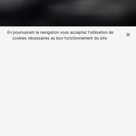
×
En poursuivant la navigation vous acceptez l'utilisation de
cookies nécessaires au bon fonctionnement du site.
Consultation avec une voyante
astrologue à Soissons (02200)
Par l’entremise de la voyance, vous pouvez de nos
jours découvrir les faits marquants de votre passé qui
vous étaient dissimulés. Loin d’être restrictive, elle
vous permet également de sonder les évènements
actuels et futurs de votre existence. Cet avantage
qu’elle procure fait qu’un nombre en perpétuelle
croissance de personne se tourne vers cette pratique.
Toutefois, à l’instar de tous les domaines florissants,
dénicher la voyante idéale devient du fait de la
prolifération des voyantes véreuses un sacré casse-