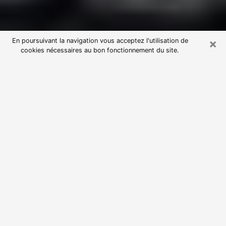
×
En poursuivant la navigation vous acceptez l'utilisation de
cookies nécessaires au bon fonctionnement du site.
Consultation avec une voyante
astrologue à Gauchy (02430)
Par l’entremise de la voyance, vous pouvez de nos
jours découvrir les faits marquants de votre passé qui
vous étaient dissimulés. Loin d’être restrictive, elle
vous permet également de sonder les évènements
actuels et futurs de votre existence. Cet avantage
qu’elle procure fait qu’un nombre en perpétuelle
croissance de personne se tourne vers cette pratique.
Toutefois, à l’instar de tous les domaines florissants,
dénicher la voyante idéale devient du fait de la
prolifération des voyantes véreuses un sacré casse-
tête. Les arts divinatoires n’étant pas à la portée de